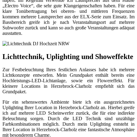
hapert. Im Regelfall verwende ich Lautsprecher aus dem Hause
„Electro Voice“, die sehr gute Klangeigenschaften haben. Für eine
klare Tonübertragung bei oberen- und mittleren Frequenzen
kommen mehrere Lautsprecher aus der ELX-Serie zum Einsatz. Im
Bassbereich greife ich je nach Veranstaltungsort auf mehrere
Subwoofer zurück und kann so auch große Veranstaltungen adäquat
ausstatten.
Lichttechnik, Uplighting und Showeffekte
Zur Festbeleuchtung Ihres festlichen Anlasses habe ich mehrere
Lichtkonzepte entworfen. Mein Grundpaket enthält bereits eine
Hochleistungs-LED-Lichtanlage, sowie ein Flowereffekt. Für
kleinere Locations in Herzebrock-Clarholz empfiehlt sich das
Grundpaket.
Für ein sehenswertes Ambiente biete ich ein ausgezeichnetes
Uplighting Ihrer Location in Herzebrock-Clarholz an. Hierbei greife
ich auf mehrere LED Scheinwerfer zurück, die für eine indirekte
Beleuchtung sorgen. Durch die LED Technik sind unzählige
Farbkombinationen möglich. Durch mein Uplighting entsteht in
Ihrer Location in Herzebrock-Clarholz eine fantastische Atmosphäre
mit besonderem Charme.